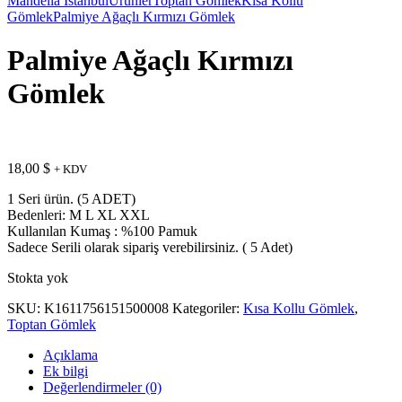
Mandella İstanbul
Ürünler
Toptan Gömlek
Kısa Kollu
Gömlek
Palmiye Ağaçlı Kırmızı Gömlek
Palmiye Ağaçlı Kırmızı
Gömlek
18,00
$
+ KDV
1 Seri ürün. (5 ADET)
Bedenleri: M L XL XXL
Kullanılan Kumaş : %100 Pamuk
Sadece Serili olarak sipariş verebilirsiniz. ( 5 Adet)
Stokta yok
SKU:
K1611756151500008
Kategoriler:
Kısa Kollu Gömlek
,
Toptan Gömlek
Açıklama
Ek bilgi
Değerlendirmeler (0)