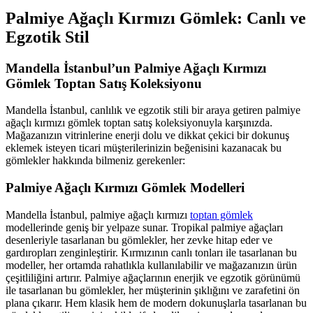
Palmiye Ağaçlı Kırmızı Gömlek: Canlı ve
Egzotik Stil
Mandella İstanbul’un Palmiye Ağaçlı Kırmızı
Gömlek Toptan Satış Koleksiyonu
Mandella İstanbul, canlılık ve egzotik stili bir araya getiren palmiye
ağaçlı kırmızı gömlek toptan satış koleksiyonuyla karşınızda.
Mağazanızın vitrinlerine enerji dolu ve dikkat çekici bir dokunuş
eklemek isteyen ticari müşterilerinizin beğenisini kazanacak bu
gömlekler hakkında bilmeniz gerekenler:
Palmiye Ağaçlı Kırmızı Gömlek Modelleri
Mandella İstanbul, palmiye ağaçlı kırmızı
toptan gömlek
modellerinde geniş bir yelpaze sunar. Tropikal palmiye ağaçları
desenleriyle tasarlanan bu gömlekler, her zevke hitap eder ve
gardıropları zenginleştirir. Kırmızının canlı tonları ile tasarlanan bu
modeller, her ortamda rahatlıkla kullanılabilir ve mağazanızın ürün
çeşitliliğini artırır. Palmiye ağaçlarının enerjik ve egzotik görünümü
ile tasarlanan bu gömlekler, her müşterinin şıklığını ve zarafetini ön
plana çıkarır. Hem klasik hem de modern dokunuşlarla tasarlanan bu