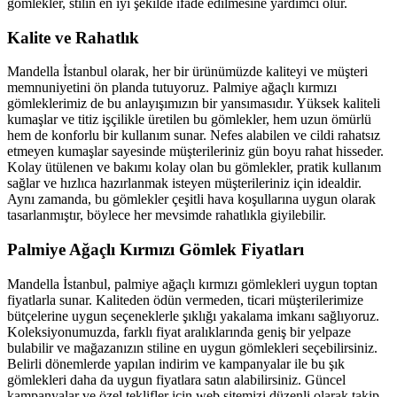
gömlekler, stilin en iyi şekilde ifade edilmesine yardımcı olur.
Kalite ve Rahatlık
Mandella İstanbul olarak, her bir ürünümüzde kaliteyi ve müşteri
memnuniyetini ön planda tutuyoruz. Palmiye ağaçlı kırmızı
gömleklerimiz de bu anlayışımızın bir yansımasıdır. Yüksek kaliteli
kumaşlar ve titiz işçilikle üretilen bu gömlekler, hem uzun ömürlü
hem de konforlu bir kullanım sunar. Nefes alabilen ve cildi rahatsız
etmeyen kumaşlar sayesinde müşterileriniz gün boyu rahat hisseder.
Kolay ütülenen ve bakımı kolay olan bu gömlekler, pratik kullanım
sağlar ve hızlıca hazırlanmak isteyen müşterileriniz için idealdir.
Aynı zamanda, bu gömlekler çeşitli hava koşullarına uygun olarak
tasarlanmıştır, böylece her mevsimde rahatlıkla giyilebilir.
Palmiye Ağaçlı Kırmızı Gömlek Fiyatları
Mandella İstanbul, palmiye ağaçlı kırmızı gömlekleri uygun toptan
fiyatlarla sunar. Kaliteden ödün vermeden, ticari müşterilerimize
bütçelerine uygun seçeneklerle şıklığı yakalama imkanı sağlıyoruz.
Koleksiyonumuzda, farklı fiyat aralıklarında geniş bir yelpaze
bulabilir ve mağazanızın stiline en uygun gömlekleri seçebilirsiniz.
Belirli dönemlerde yapılan indirim ve kampanyalar ile bu şık
gömlekleri daha da uygun fiyatlara satın alabilirsiniz. Güncel
kampanyalar ve özel teklifler için web sitemizi düzenli olarak takip