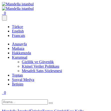
0
Türkçe
English
Français
Anasayfa
Mağaza
Hakkımızda
Kurumsal
Gizlilik ve Güvenlik
Kişisel Veriler Politikası
Mesafeli Satış Sözleşmesi
Toptan
Sosyal Medya
İletişim
0