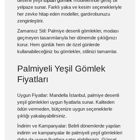
desenli yeşil
toptan gömlek
modellerinde geniş bir
yelpaze sunar. Farklı yaka ve kesim seçenekleriyle
her zevke hitap eden modeller, gardırobunuzu
zenginleştirir.
Zamansız Stil:
Palmiye desenli gömlekler, modası
geçmeyen tasarımlarıyla her dönemde şıklığınızı
korur. Hem günlük hem de özel günlerde
kullanabileceğiniz bu gömlekler, stilinizi tamamlar.
Palmiyeli Yeşil Gömlek
Fiyatları
Uygun Fiyatlar:
Mandella İstanbul, palmiye desenli
yeşil gömlekleri uygun fiyatlarla sunar. Kaliteden
ödün vermeden, bütçenize uygun seçeneklerle
şıklığı yakalayabilirsiniz.
İndirim ve Kampanyalar:
Belirli dönemlerde yapılan
indirim ve kampanyalar ile palmiyeli yeşil gömlekleri
daha da uygun fiyatlara satın alabilirsiniz. Güncel