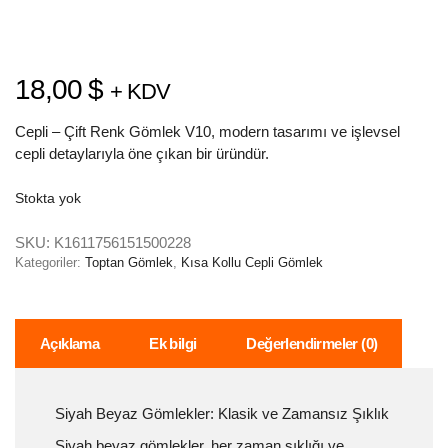
18,00
$
+ KDV
Cepli – Çift Renk Gömlek V10, modern tasarımı ve işlevsel
cepli detaylarıyla öne çıkan bir üründür.
Stokta yok
SKU:
K1611756151500228
Kategoriler:
Toptan Gömlek
,
Kısa Kollu Cepli Gömlek
Açıklama
Ek bilgi
Değerlendirmeler (0)
Siyah Beyaz Gömlekler: Klasik ve Zamansız Şıklık
Siyah beyaz gömlekler, her zaman şıklığı ve