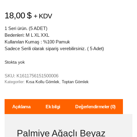
18,00
$
+ KDV
1 Seri ürün. (5 ADET)
Bedenleri: M L XL XXL
Kullanılan Kumaş : %100 Pamuk
Sadece Serili olarak sipariş verebilirsiniz. ( 5 Adet)
Stokta yok
SKU:
K1611756151500006
Kategoriler:
Kısa Kollu Gömlek
,
Toptan Gömlek
Açıklama
Ek bilgi
Değerlendirmeler (0)
Palmiye Ağaçlı Beyaz