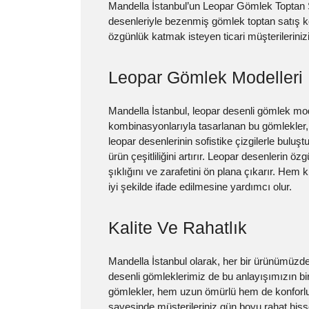
Mandella İstanbul’un Leopar Gömlek Toptan S
desenleriyle bezenmiş gömlek toptan satış k
özgünlük katmak isteyen ticari müşterilerini
Leopar Gömlek Modelleri
Mandella İstanbul, leopar desenli gömlek mod
kombinasyonlarıyla tasarlanan bu gömlekler, h
leopar desenlerinin sofistike çizgilerle buluş
ürün çeşitliliğini artırır. Leopar desenlerin 
şıklığını ve zarafetini ön plana çıkarır. Hem
iyi şekilde ifade edilmesine yardımcı olur.
Kalite Ve Rahatlık
Mandella İstanbul olarak, her bir ürünümüzde
desenli gömleklerimiz de bu anlayışımızın bir 
gömlekler, hem uzun ömürlü hem de konforlu 
sayesinde müşterileriniz gün boyu rahat hiss