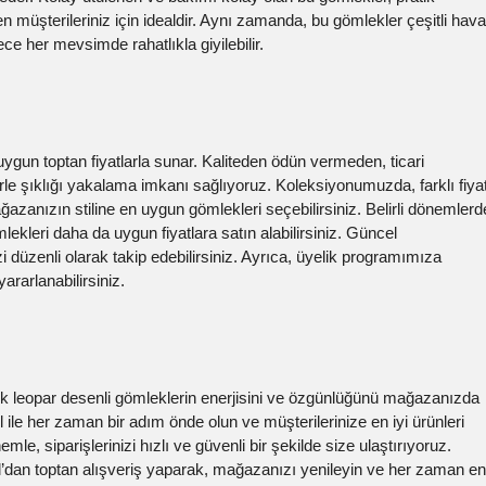
n müşterileriniz için idealdir. Aynı zamanda, bu gömlekler çeşitli hava
ce her mevsimde rahatlıkla giyilebilir.
uygun toptan fiyatlarla sunar. Kaliteden ödün vermeden, ticari
le şıklığı yakalama imkanı sağlıyoruz. Koleksiyonumuzda, farklı fiya
ağazanızın stiline en uygun gömlekleri seçebilirsiniz. Belirli dönemlerd
ekleri daha da uygun fiyatlara satın alabilirsiniz. Güncel
i düzenli olarak takip edebilirsiniz. Ayrıca, üyelik programımıza
ararlanabilirsiniz.
k leopar desenli gömleklerin enerjisini ve özgünlüğünü mağazanızda
 ile her zaman bir adım önde olun ve müşterilerinize en iyi ürünleri
, siparişlerinizi hızlı ve güvenli bir şekilde size ulaştırıyoruz.
ul’dan toptan alışveriş yaparak, mağazanızı yenileyin ve her zaman en