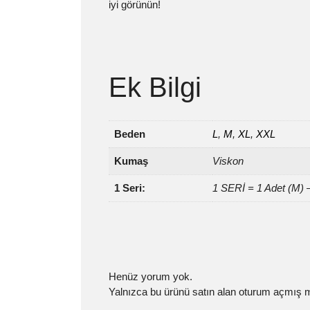
iyi görünün!
Ek Bilgi
Beden
L
,
M
,
XL
,
XXL
Kumaş
Viskon
1 Seri:
1 SERİ = 1 Adet (M) 
Henüz yorum yok.
Yalnızca bu ürünü satın alan oturum açmış mü