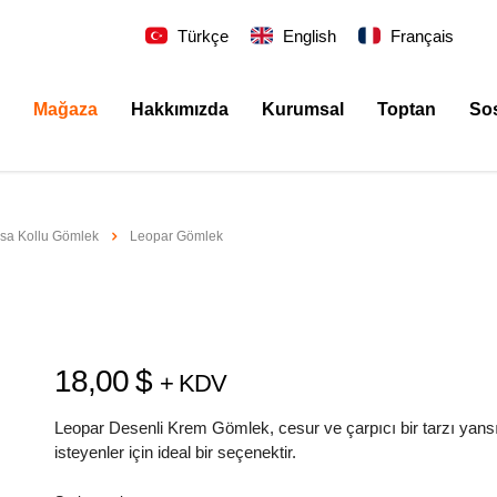
Türkçe
English
Français
Mağaza
Hakkımızda
Kurumsal
Toptan
So
ısa Kollu Gömlek
Leopar Gömlek
18,00
$
+ KDV
Leopar Desenli Krem Gömlek, cesur ve çarpıcı bir tarzı yan
isteyenler için ideal bir seçenektir.