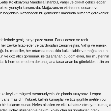
atış Koleksiyonu Mandella İstanbul, vahşi ve dikkat çekici leopar
oleksiyonuyla karşınızda. Mağazanızın vitrinlerine cesaret ve
zin beğenisini kazanacak bu gömlekler hakkında bilmeniz gerekenler:
ellerinde geniş bir yelpaze sunar. Farklı desen ve renk
er zevke hitap eder ve gardıropları zenginleştirir. Vahşi ve enerjik
tuğu bu modeller, her ortamda rahatlıkla kullanılabilir ve mağazanızın
özgün ve göz alıcı görünümü ile tasarlanan bu gömlekler, her müşterinin
 klasik hem de modern dokunuşlarla tasarlanan bu gömlekler, stilin en
 kaliteyi ve müşteri memnuniyetini ön planda tutuyoruz. Leopar
yansımasıdır. Yüksek kaliteli kumaşlar ve titiz işçilikle üretilen bu
bir kullanım sunar. Nefes alabilen ve cildi rahatsız etmeyen kumaşla
eder. Kolay ütülenen ve bakımı kolay olan bu gömlekler, pratik