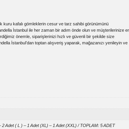
 kuru kafalı gömleklerin cesur ve tarz sahibi görünümünü
della İstanbul ile her zaman bir adım önde olun ve müşterilerinize e
iğimiz önemle, siparişlerinizi hızlı ve güvenli bir şekilde size
andella İstanbul’dan toptan alışveriş yaparak, mağazanızı yenileyin ve
– 2 Adet ( L ) – 1 Adet (XL) – 1 Adet (XXL) / TOPLAM: 5 ADET