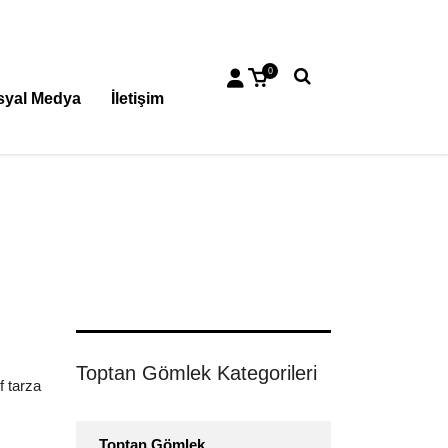
0
syal Medya
İletişim
Toptan Gömlek Kategorileri
f tarza
Toptan Gömlek