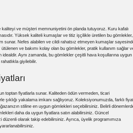
 kaliteyi ve müşteri memnuniyetini ön planda tutuyoruz. Kuru kafalı
ıdır. Yüksek kaliteli kumaşlar ve titiz işçilikle üretilen bu gömlekler,
m sunar. Nefes alabilen ve cildi rahatsız etmeyen kumaşlar sayesind
y ütülenen ve bakımı kolay olan bu gömlekler, pratik kullanım sağlar v
in idealdir. Aynı zamanda, bu gömlekler çeşitli hava koşullarına uygun
hatlıkla giyilebilir.
yatları
un toptan fiyatlarla sunar. Kaliteden ödün vermeden, ticari
le şıklığı yakalama imkanı sağlıyoruz. Koleksiyonumuzda, farklı fiya
ağazanızın stiline en uygun gömlekleri seçebilirsiniz. Belirli dönemlerd
ekleri daha da uygun fiyatlara satın alabilirsiniz. Güncel
i düzenli olarak takip edebilirsiniz. Ayrıca, üyelik programımıza
ararlanabilirsiniz.