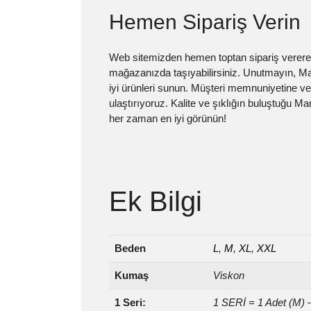
Hemen Sipariş Verin
Web sitemizden hemen toptan sipariş vererek
mağazanızda taşıyabilirsiniz. Unutmayın, Man
iyi ürünleri sunun. Müşteri memnuniyetine verd
ulaştırıyoruz. Kalite ve şıklığın buluştuğu M
her zaman en iyi görünün!
Ek Bilgi
Beden
L
,
M
,
XL
,
XXL
Kumaş
Viskon
1 Seri:
1 SERİ = 1 Adet (M) 