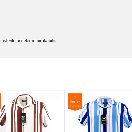
şteriler inceleme bırakabilir.