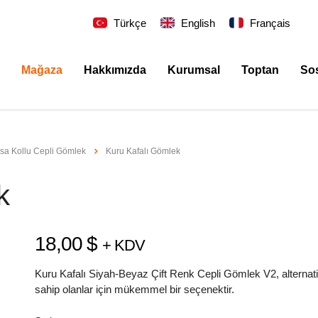
Türkçe
English
Français
Mağaza
Hakkımızda
Kurumsal
Toptan
So
ısa Kollu Cepli Gömlek
Kuru Kafalı Gömlek
k
18,00
$
+ KDV
Kuru Kafalı Siyah-Beyaz Çift Renk Cepli Gömlek V2, alternati
sahip olanlar için mükemmel bir seçenektir.