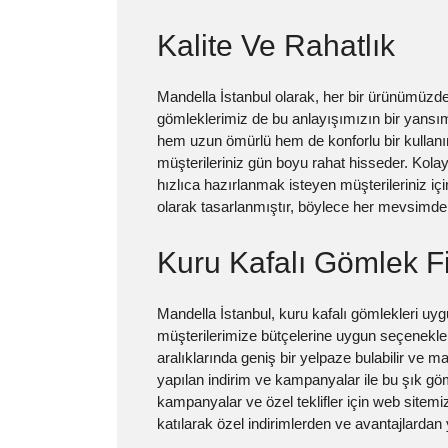
Kalite Ve Rahatlık
Mandella İstanbul olarak, her bir ürünümüzde
gömleklerimiz de bu anlayışımızın bir yansımas
hem uzun ömürlü hem de konforlu bir kullanı
müşterileriniz gün boyu rahat hisseder. Kola
hızlıca hazırlanmak isteyen müşterileriniz iç
olarak tasarlanmıştır, böylece her mevsimde ra
Kuru Kafalı Gömlek Fi
Mandella İstanbul, kuru kafalı gömlekleri uyg
müşterilerimize bütçelerine uygun seçenekler
aralıklarında geniş bir yelpaze bulabilir ve m
yapılan indirim ve kampanyalar ile bu şık göml
kampanyalar ve özel teklifler için web sitemiz
katılarak özel indirimlerden ve avantajlardan y