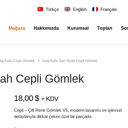
Türkçe
English
Français
Mağaza
Hakkımızda
Kurumsal
Toptan
So
ısa Kollu Cepli Gömlek
Kısa Kollu Sarı Siyah Cepli Gömlek
yah Cepli Gömlek
18,00
$
+ KDV
Cepli – Çift Renk Gömlek V5, modern tasarımı ve işlevsel
detaylarıyla dikkat çeken özel bir parçadır.