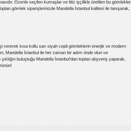
sıdır. Özenle seçilen kumaşlar ve titiz işçilikle üretilen bu gömlekler
optan gömlek siparişlerinizde Mandella İstanbul kalitesi ile tanışarak,
 vererek kısa kollu sarı siyah cepli gömleklerin enerjik ve modern
ın, Mandella İstanbul ile her zaman bir adım önde olun ve
ve şıklığın buluştuğu Mandella İstanbul’dan toptan alışveriş yaparak,
rünün!