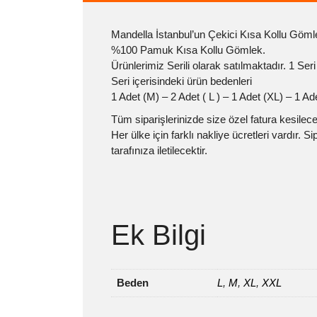
Mandella İstanbul’un Çekici Kısa Kollu Göml
%100 Pamuk Kısa Kollu Gömlek.
Ürünlerimiz Serili olarak satılmaktadır. 1 Seri
Seri içerisindeki ürün bedenleri
1 Adet (M) – 2 Adet ( L ) – 1 Adet (XL) – 1 A
Tüm siparişlerinizde size özel fatura kesilecek
Her ülke için farklı nakliye ücretleri vardır. 
tarafınıza iletilecektir.
Ek Bilgi
Beden
L
,
M
,
XL
,
XXL