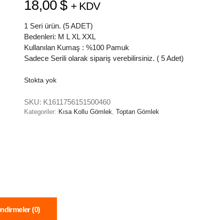
18,00
$
+ KDV
1 Seri ürün. (5 ADET)
Bedenleri: M L XL XXL
Kullanılan Kumaş : %100 Pamuk
Sadece Serili olarak sipariş verebilirsiniz. ( 5 Adet)
Stokta yok
SKU:
K1611756151500460
Kategoriler:
Kısa Kollu Gömlek
,
Toptan Gömlek
ndirmeler (0)