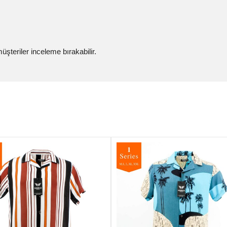
şteriler inceleme bırakabilir.