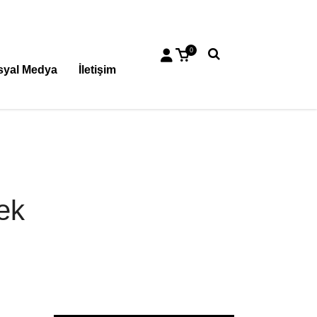
0
syal Medya
İletişim
ek