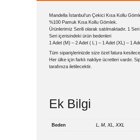
Mandella İstanbul’un Çekici Kısa Kollu Göml
%100 Pamuk Kısa Kollu Gömlek.
Ürünlerimiz Serili olarak satılmaktadır. 1 Seri
Seri içerisindeki ürün bedenleri
1 Adet (M) – 2 Adet ( L ) – 1 Adet (XL) – 1 A
Tüm siparişlerinizde size özel fatura kesilecek
Her ülke için farklı nakliye ücretleri vardır. 
tarafınıza iletilecektir.
Ek Bilgi
Beden
L
,
M
,
XL
,
XXL