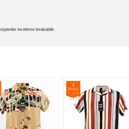
şteriler inceleme bırakabilir.