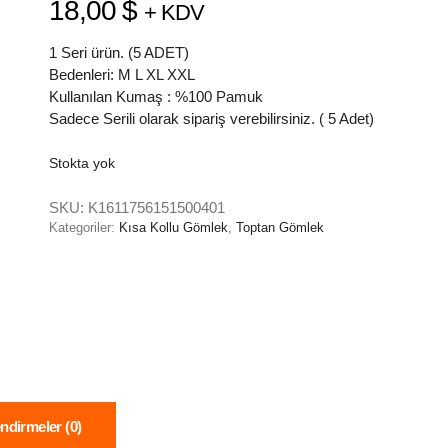
18,00
$
+ KDV
1 Seri ürün. (5 ADET)
Bedenleri: M L XL XXL
Kullanılan Kumaş : %100 Pamuk
Sadece Serili olarak sipariş verebilirsiniz. ( 5 Adet)
Stokta yok
SKU:
K1611756151500401
Kategoriler:
Kısa Kollu Gömlek
,
Toptan Gömlek
ndirmeler (0)