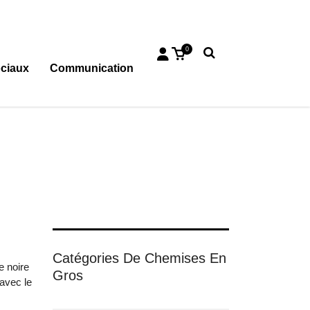
0
ciaux
Communication
Catégories De Chemises En
e noire
Gros
 avec le