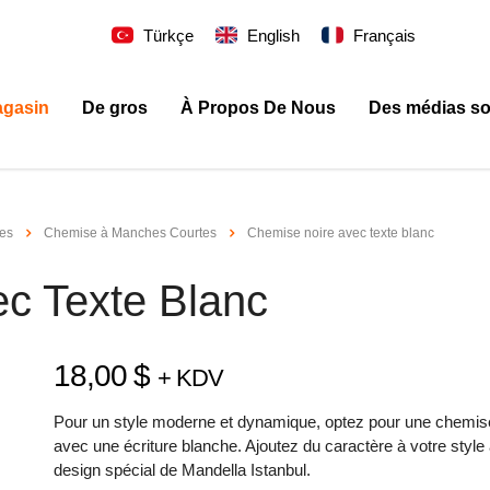
Türkçe
English
Français
gasin
De gros
À Propos De Nous
Des médias so
ses
Chemise à Manches Courtes
Chemise noire avec texte blanc
c Texte Blanc
18,00
$
+ KDV
Pour un style moderne et dynamique, optez pour une chemis
avec une écriture blanche. Ajoutez du caractère à votre style
design spécial de Mandella Istanbul.